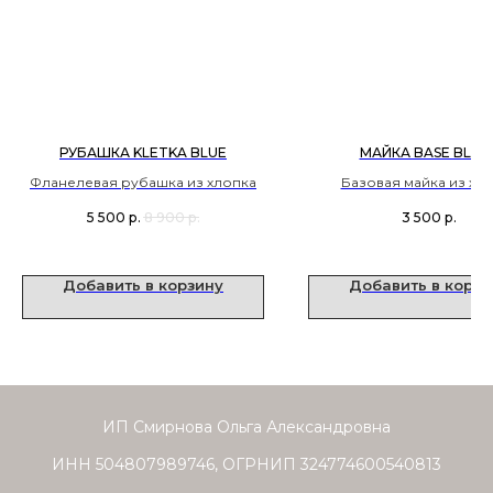
РУБАШКА KLETKA BLUE
МАЙКА BASE BLAC
Фланелевая рубашка из хлопка
Базовая майка из хл
5 500
р.
8 900
р.
3 500
р.
Добавить в корзину
Добавить в корзи
ИП Смирнова Ольга Александровна
ИНН 504807989746, ОГРНИП 324774600540813