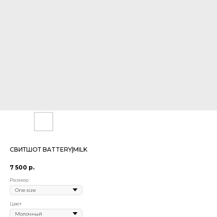
СВИТШОТ BATTERY|MILK
7 500
р.
Размер
Цвет