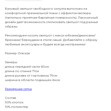
Базовый свитшот свободного силуэта выполнен из
комфортной премиальной ткани с эффектом велюра
(тактильно приятная бархатная поверхность). Лаконичный
дизайн дает возможность стилизовать свитшот под разные
образы.
Рекомендуем носить свитшот с макси юбками/джинсами/
брюками/ бермудами в стиле casual. Добавляйте к образу
любимые аксессуары и будьте всегда неотразимы!
Размер One size
Замеры:
длина передней части 60см
длина по спинке 71см
длина рукава от горловины 79см
ширина в области подмышек 64см
Размерная сетка
Состав:
90% хлопок
10% полиэстер