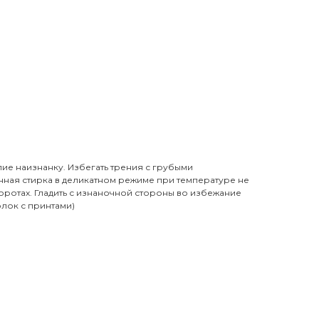
3
ие наизнанку. Избегать трения с грубыми
нная стирка в деликатном режиме при температуре не
оротах. Гладить с изнаночной стороны во избежание
лок с принтами)