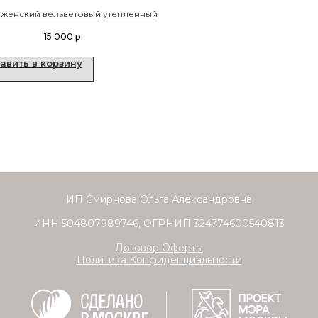
 женский вельветовый утепленный
15 000
р.
авить в корзину
ИП Смирнова Ольга Александровна
ИНН 504807989746, ОГРНИП 324774600540813
Договор Оферты
Политика Конфиденциальности