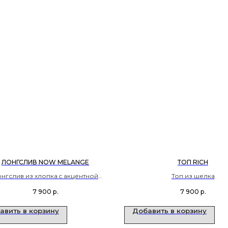
ЛОНГСЛИВ NOW MELANGE
ТОП RICH
нгслив из хлопка c акцентной
Топ из шелка
вышивкой на рукаве
7 900
р.
7 900
р.
авить в корзину
Добавить в корзину